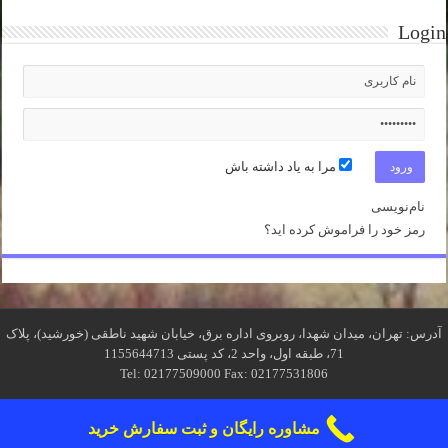
Login
مرا به یاد داشته باش
نام‌نویسی
رمز خود را فراموش کرده اید؟
آدرس: تهران، میدان شهدا، روبروی اداره برق، خیابان شهید ناطقی (خورشید)، پلاک
71، طبقه اول، واحد 2، کد پستی 1155644713
Tel: 02177509000 Fax: 02177531806
مشاوره رایگان و ثبت سفارش خرید