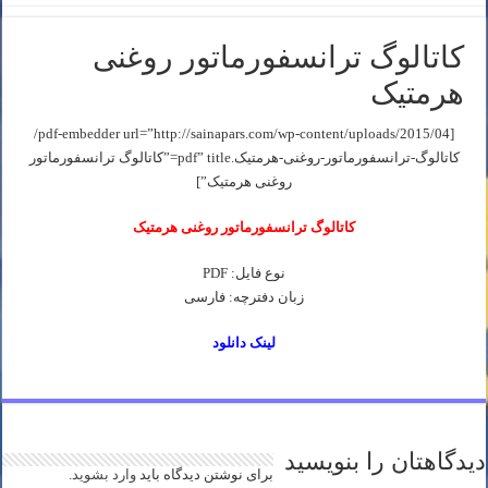
کاتالوگ ترانسفورماتور روغنی
هرمتيک
[pdf-embedder url=”http://sainapars.com/wp-content/uploads/2015/04/
کاتالوگ-ترانسفورماتور-روغنی-هرمتيک.pdf” title=”کاتالوگ ترانسفورماتور
روغنی هرمتيک”]
کاتالوگ ترانسفورماتور روغنی هرمتيک
نوع فایل: PDF
زبان دفترچه: فارسی
لینک دانلود
دیدگاهتان را بنویسید
برای نوشتن دیدگاه باید
وارد بشوید
.