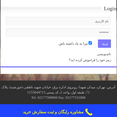
Login
مرا به یاد داشته باش
نام‌نویسی
رمز خود را فراموش کرده اید؟
آدرس: تهران، میدان شهدا، روبروی اداره برق، خیابان شهید ناطقی (خورشید)، پلاک
71، طبقه اول، واحد 2، کد پستی 1155644713
Tel: 02177509000 Fax: 02177531806
مشاوره رایگان و ثبت سفارش خرید