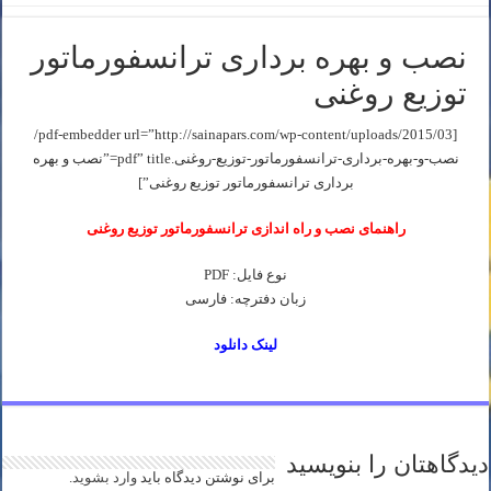
نصب و بهره برداری ترانسفورماتور
توزيع روغنی
[pdf-embedder url=”http://sainapars.com/wp-content/uploads/2015/03/
نصب-و-بهره-برداری-ترانسفورماتور-توزيع-روغنی.pdf” title=”نصب و بهره
برداری ترانسفورماتور توزيع روغنی”]
راهنمای نصب و راه اندازی ترانسفورماتور توزيع روغنی
نوع فایل: PDF
زبان دفترچه: فارسی
لینک دانلود
دیدگاهتان را بنویسید
برای نوشتن دیدگاه باید
وارد بشوید
.