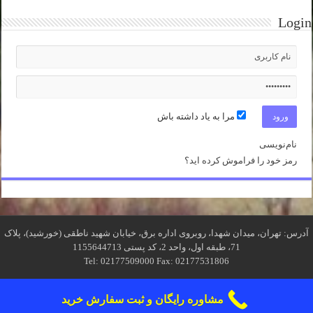
Login
مرا به یاد داشته باش
نام‌نویسی
رمز خود را فراموش کرده اید؟
آدرس: تهران، میدان شهدا، روبروی اداره برق، خیابان شهید ناطقی (خورشید)، پلاک
71، طبقه اول، واحد 2، کد پستی 1155644713
Tel: 02177509000 Fax: 02177531806
مشاوره رایگان و ثبت سفارش خرید