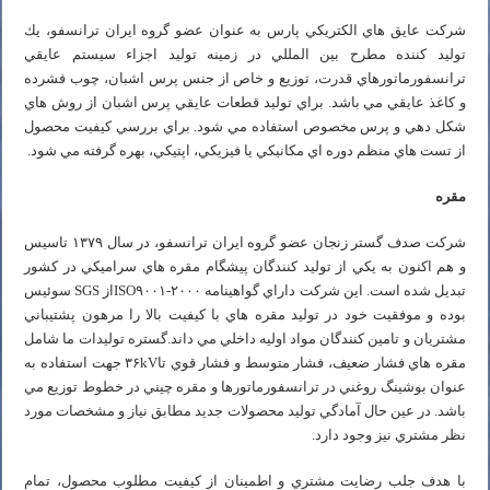
شركت عايق هاي الكتريكي پارس به عنوان عضو گروه ايران ترانسفو، يك
توليد كننده مطرح بين المللي در زمينه توليد اجزاء سيستم عايقي
ترانسفورماتورهاي قدرت، توزيع و خاص از جنس پرس اشبان، چوب فشرده
و كاغذ عايقي مي باشد. براي توليد قطعات عايقي پرس اشبان از روش هاي
شكل دهي و پرس مخصوص استفاده مي شود. براي بررسي كيفيت محصول
از تست هاي منظم دوره اي مكانيكي يا فيزيكي، اپتيكي، بهره گرفته مي شود.
مقره
شركت صدف گستر زنجان عضو گروه ايران ترانسفو، در سال ۱۳۷۹ تاسيس
و هم اكنون به يكي از توليد كنندگان پيشگام مقره هاي سراميكي در كشور
تبديل شده است. اين شركت داراي گواهينامه ISO۹۰۰۱-۲۰۰۰از SGS سوئيس
بوده و موفقيت خود در توليد مقره هاي با كيفيت بالا را مرهون پشتيباني
مشتريان و تامين كنندگان مواد اوليه داخلي مي داند.گستره توليدات ما شامل
مقره هاي فشار ضعيف، فشار متوسط و فشار قوي تا۳۶kV جهت استفاده به
عنوان بوشينگ روغني در ترانسفورماتورها و مقره چيني در خطوط توزيع مي
باشد. در عين حال آمادگي توليد محصولات جديد مطابق نياز و مشخصات مورد
نظر مشتري نيز وجود دارد.
با هدف جلب رضايت مشتري و اطمينان از كيفيت مطلوب محصول، تمام