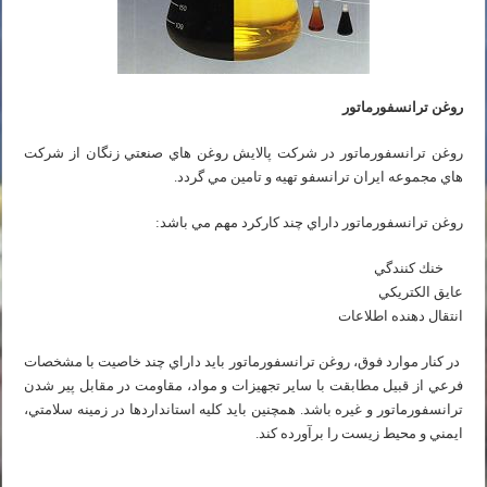
روغن ترانسفورماتور
روغن ترانسفورماتور در شركت پالايش روغن هاي صنعتي زنگان از شركت
هاي مجموعه ايران ترانسفو تهيه و تامين مي گردد.
روغن ترانسفورماتور داراي چند كاركرد مهم مي باشد:
خنك كنندگي
عايق الكتريكي
انتقال دهنده اطلاعات
در كنار موارد فوق، روغن ترانسفورماتور بايد داراي چند خاصيت با مشخصات
فرعي از قبيل مطابقت با ساير تجهيزات و مواد، مقاومت در مقابل پير شدن
ترانسفورماتور و غيره باشد. همچنين بايد كليه استانداردها در زمينه سلامتي،
ايمني و محيط زيست را برآورده كند.