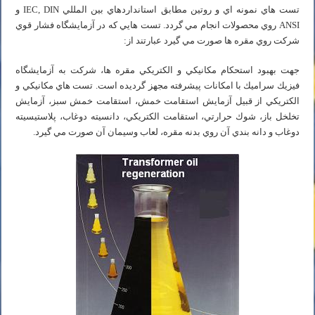
تست هاي نمونه اي و روتين مطابق استانداردهاي بين المللي IEC, DIN و
ANSI روي محصولات انجام مي گردد. تست هايي كه در آزمايشگاه فشار قوي
شركت روي مقره ها صورت مي گيرد عبارتند از:
جهت بهبود استحكام مكانيكي و الكتريكي مقره ها، شركت به آزمايشگاه
فيزيك سراميك با امكانات پيشرفته مجهز گرديده است. تست هاي مكانيكي و
الكتريكي از قبيل آزمايش استقامت خمش، استقامت خمش سبز، آزمايش
تخلخل باز، شوك حرارتي، استقامت الكتريكي، دانسيته دوغاب، پلاستيسيته
دوغاب و دانه بندي آن روي بدنه مقره، لعاب وسيمان آن صورت مي گيرد.