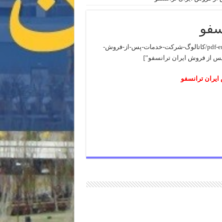
سفو
[pdf-embedder url=”http://sainapars.com/wp-content/uploads/2015/04/کاتالوگ-شرکت-خدمات-پس-از-فروش-
یران ترانسفو