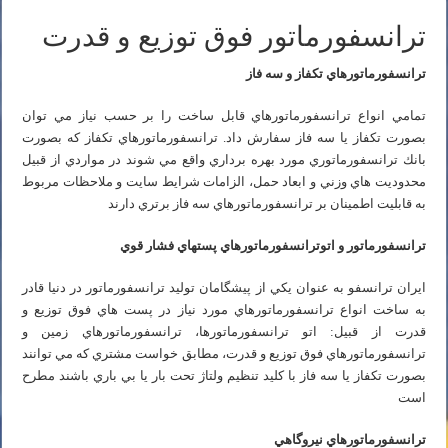
ترانسفورماتور فوق توزیع و قدرت
ترانسفورماتورهاي تكفاز و سه فاز
تمامي انواع ترانسفورماتورهاي قابل ساخت را بر حسب نياز مي توان
بصورت تكفاز يا سه فاز سفارش داد. ترانسفورماتورهاي تكفاز كه بصورت
بانك ترانسفورماتوري مورد بهره برداري واقع مي شوند در مواردي از قبيل
محدوديت هاي وزني و ابعاد حمل، الزامات شرايط سايت و ملاحظات مربوط
به قابليت اطمينان بر ترانسفورماتورهاي سه فاز برتري دارند
ترانسفورماتور و اتوترانسفورماتورهاي پستهاي فشار قوي
ايران ترانسفو به عنوان يكي از پيشگامان توليد ترانسفورماتور در دنيا قادر
به ساخت انواع ترانسفورماتورهاي مورد نياز در پست هاي فوق توزيع و
قدرت از قبيل: اتو ترانسفورماتورها، ترانسفورماتورهاي زمين و
ترانسفورماتورهاي فوق توزيع و قدرت، مطابق خواست مشتري كه مي توانند
بصورت تكفاز يا سه فاز با كليد تنظيم ولتاژ تحت بار يا بي باري باشند مطرح
است
ترانسفورماتورهاي نيروگاهي