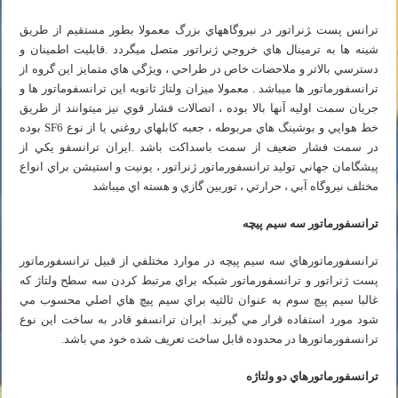
ترانس پست ‍‍ژنراتور در نيروگاههاي بزرگ معمولا بطور مستقيم از طريق
شينه ها به ترمينال هاي خروجي ژنراتور متصل ميگردد .قابليت اطمينان و
دسترسي بالاتر و ملاحضات خاص در طراحي ، ويژگي هاي متمايز اين گروه از
ترانسفورماتور ها ميباشد . معمولا ميزان ولتاژ ثانويه اين ترانسفوماتور ها و
جريان سمت اوليه آنها بالا بوده ، اتصالات فشار قوي نيز ميتوانند از طريق
خط هوايي و بوشينگ هاي مربوطه ، جعبه كابلهاي روغني يا از نوع SF6 بوده
در سمت فشار ضعيف از سمت باسداكت باشد .ايران ترانسفو يكي از
پيشگامان جهاني توليد ترانسفورماتور ژنراتور ، يونيت و استيشن براي انواع
مختلف نيروگاه آبي ، حرارتي ، توربين گازي و هسته اي ميباشد
ترانسفورماتور سه سيم پيچه
ترانسفورماتورهاي سه سيم پيچه در موارد مختلفي از قبيل ترانسفورماتور
پست ژنراتور و ترانسفورماتور شبكه براي مرتبط كردن سه سطح ولتاژ كه
غالبا سيم پيچ سوم به عنوان ثالثيه براي سيم پيچ هاي اصلي محسوب مي
شود مورد استفاده قرار مي گيرند. ايران ترانسفو قادر به ساخت اين نوع
ترانسفورماتورها در محدوده قابل ساخت تعريف شده خود مي باشد.
ترانسفورماتورهاي دو ولتاژه