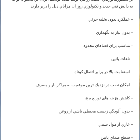
به دانش فني جديد و تكنولوژي روز آن مزاياي ذيل را دربر دارند:
– عملكرد بدون تخليه جزئي
– بدون نياز به نگهداري
– مناسب براي فضاهاي محدود
– تلفات پائين
– استقامت بالا در برابر اتصال كوتاه
– امكان نصب در نزديك ترين موقعيت به مراكز بار و مصرف
– كاهش هزينه هاي توزيع برق
– بدون آلودگي زيست محيطي ناشي از روغن
– عاري از مواد سمي
– سطح صداي پايين