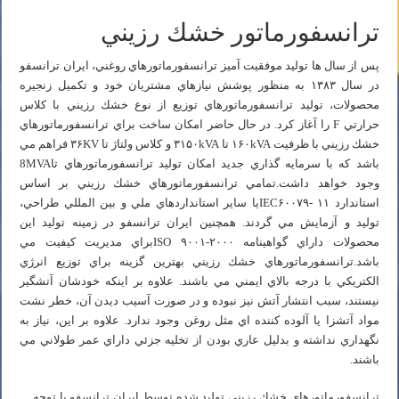
ترانسفورماتور خشك رزيني
پس از سال ها توليد موفقيت آميز ترانسفورماتورهاي روغني، ايران ترانسفو
در سال ۱۳۸۳ به منظور پوشش نيازهاي مشتريان خود و تكميل زنجيره
محصولات، توليد ترانسفورماتورهاي توزيع از نوع خشك رزيني با كلاس
حرارتي F را آغاز كرد. در حال حاضر امكان ساخت براي ترانسفورماتورهاي
خشك رزيني با ظرفيت ۱۶۰kVA تا ۳۱۵۰kVA و كلاس ولتاژ تا ۳۶KV فراهم مي
باشد كه با سرمايه گذاري جديد امكان توليد ترانسفورماتورهاي تا8MVA
وجود خواهد داشت.تمامي ترانسفورماتورهاي خشك رزيني بر اساس
استاندارد IEC۶۰۰۷۹- ۱۱يا ساير استانداردهاي ملي و بين المللي طراحي،
توليد و آزمايش مي گردند. همچنين ايران ترانسفو در زمينه توليد اين
محصولات داراي گواهينامه ISO ۹۰۰۱-۲۰۰۰براي مدیریت كيفيت مي
باشد.ترانسفورماتورهاي خشك رزيني بهترين گزينه براي توزيع انرژي
الكتريكي با درجه بالاي ايمني مي باشند. علاوه بر اينكه خودشان آتشگير
نيستند، سبب انتشار آتش نيز نبوده و در صورت آسيب ديدن آن، خطر نشت
مواد آتشزا يا آلوده كننده اي مثل روغن وجود ندارد. علاوه بر اين، نياز به
نگهداري نداشته و بدليل عاري بودن از تخليه جزئي داراي عمر طولاني مي
باشند.
ترانسفورماتورهاي خشك رزيني توليد شده توسط ايران ترانسفو با توجه