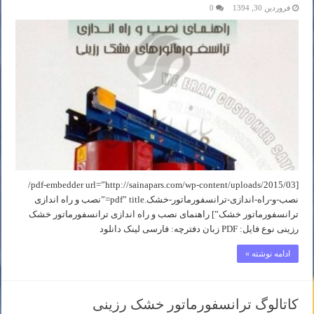
فروردین 30, 1394
0
[pdf-embedder url=”http://sainapars.com/wp-content/uploads/2015/03/
نصب-و-راه-اندازی-ترانسفورماتور-خشک.pdf” title=”نصب و راه اندازی
ترانسفورماتور خشک”] راهنمای نصب و راه اندازی ترانسفورماتور خشک
رزینی نوع فایل: PDF زبان دفترچه: فارسی لینک دانلود
ادامه نوشته »
کاتالوگ ترانسفورماتور خشک رزينی