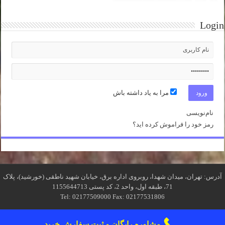
Login
مرا به یاد داشته باش
نام‌نویسی
رمز خود را فراموش کرده اید؟
آدرس: تهران، میدان شهدا، روبروی اداره برق، خیابان شهید ناطقی (خورشید)، پلاک
71، طبقه اول، واحد 2، کد پستی 1155644713
Tel: 02177509000 Fax: 02177531806
مشاوره رایگان و ثبت سفارش خرید