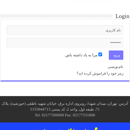
Login
مرا به یاد داشته باش
نام‌نویسی
رمز خود را فراموش کرده اید؟
آدرس: تهران، میدان شهدا، روبروی اداره برق، خیابان شهید ناطقی (خورشید)، پلاک
71، طبقه اول، واحد 2، کد پستی 1155644713
Tel: 02177509000 Fax: 02177531806