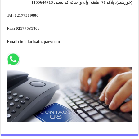
(خورشید)، پلاک 71، طبقه اول، واحد 2، کد پستی 1155644713
Tel: 02177509000
Fax: 02177531806
Email: info [at] sainapars.com