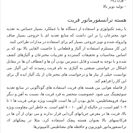
– تولید نویز بالا
هسته ترانسفورماتور فریت
با رشد تکنولوﮊی و استفاده از دستگاه ها با عملکرد بسیار حساس به تغذیه
خود مخترعان را بر این داشت که منابع تغذیه ای با خروجی بسیار صاف
وایزوله شده و نویز خروجی بسیار کم برای استفاده در مدارات طراحی کنند.
این کار مستلزم استفاده از آلیاﮊ و قطعاتی با خاصیت القایی بالا بود که بر
اساس محاسبات و تحقیقات گسترده و تجربیات مخترعان و آلیاﮊهای کشف
شده و با توجه به قیمت و قابل دسترس بودن آن ها و انعطاف ان ها در مقابل
اشکال در خواستی صنعتی به آلیاﮊی به نام فریت رسیدند که این آلیاﮊ. می
توانست خیلی از نیاز ها و درخواست های مخترعان از یک آلیاﮊ ایده آل برای
این کار را فراهم کند.
از فاصله هوایی بین هسته های فریت استفاده های گوناگونی در منابع تغذیه
سوئیچینگ می شود. خصوصیت منحصر به فرد فریت ها، نسبت به آهن و دیگر
مواد فرومغناطیس، عایق بودن آن ها است. قاومت ویژه نوعی فریت ها ۱ تا
۱۰۴ اهم است، در حالیکه از آهن ۱۰ – ۷ اهم است. به خاطر این مقاومت ویژه
بالا، فریت ها در معرض جریانهای گردابی قرار ندارند و می توان از آن ها در
فرکانسهای بالا بعنوان هسته پیچک استفاده کرد، مثلا در پیچکهای rf،
ترانسفورماتور تلویزیون و حافظه های مغناطیس کامپیوترها.