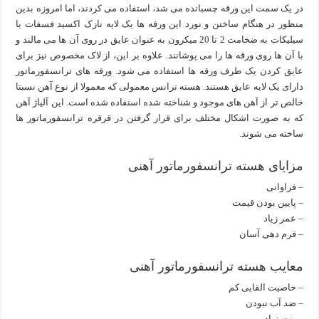
در یک سمت این ورقه چسبانده می شد، استفاده می کردند، اما امروزه بدین
منظور در هنگام ساختن و نورد این ورقه ها یک لایه نازک اکسید فسفات یا
سیلیکات به ضخامت 2 تا 20 میکرون به عنوان عایق در روی آن ها می مالند و
با آن ها روی ورقه ها را می پوشانند. علاوه بر این، از لاک مخصوص نیز برای
عایق کردن یک طرف ورقه ها استفاده می شود. ورقه های ترانسفورماتور
دارای یک لایه عایق هستند. هسته ترانس معمولی که معمولا از نوع آهن نسبتا
خالص تر از آهن های موجود و شناخته شده استفاده شده است. این آلیاﮊ آهن
که به صورت اشکال مختلف برای قرار گرفتن در قرقره ترانسفورماتور ها
ساخته می شوند.
مزایای هسته ترانسفورماتور آهنی
– فراوانی
– پایین بودن قیمت
– عمر زیاد
– فرم دهی آسان
معایب هسته ترانسفورماتور آهنی
– خاصیت القایی کم
– ضد آب نبودن
– وزن زیاد