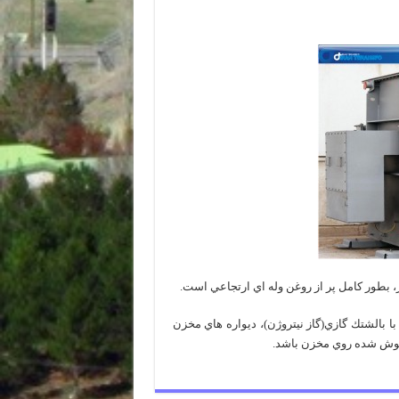
با بالشتك گازي(گاز نيتروژن)، ديواره هاي مخزن
 جوش شده روي مخزن باشد.