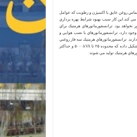
 تماس روغن عايق با اكسيژن و رطوبت كه عوامل
ي كند.اين كار سبب بهبود شرايط بهره برداري
 نخواهد بود. ترانسفورماتورهاي هرمتيك براي
ود دارد، ترانسفورماتورهاي با نصب هوايي و
ارند. ترانسفورماتورهاي هرمتيك سه فاز روغني
توزيع بخش عمده محصولات توليد شده در گروه ايران ترانسفو را تشكيل داده كه محدوده ۲۵ تا ۵۰۰۰kVA و حداكثر