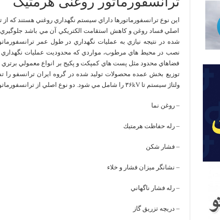
ترانسفورماتور روغنی هرمتیک
اين نوع ترانسفورماتورها داراي سيستم نگهداري روغني هستند كه از
اصلي فساد روغن و كاهش استقامت الكتريكي آن مي باشد جلوگيري م
شده در نتيجه نيازي به عمليات نگهداري در طول عمر ترانسفورماتور
نصب در محيط هاي مرطوب، مواردي كه محدوديت عمليات نگهداري وج
فضاهاي محدود مثل پست هاي كمپكت و پكيج بر انواع معمولي برتري د
ولتاژ سيستم تا ۳۶kV را شامل مي شود. دو نوع اصلي از ترانسفورماتورهاي هرمتيك توليد مي شوند:
– روغن نما
– رله حفاظت هرمتيك
– فشار شكن
– نشانگر ميزان فشار و خلاء
– رله فشار ناگهاني
– دريچه تزريق گاز