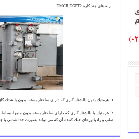
– رله هاي چند كاره DMCR,DGPT2.
۱- هرمتيك بدون بالشتك گازي كه داراي ساختار بسته، بدون بالشتك گاز، بطور كامل پر از روغن وله اي ارتجاعي است.
۲- هرمتيك با بالشتك گازي كه داراي ساختار بسته بدون منبع انبساط، 
صلب و رادياتورهاي خنك كننده آن كه مي تواند بصورت جدا شدني يا