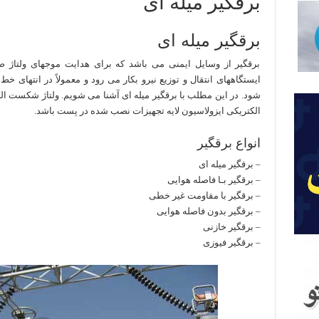
برقگیر میله ای
برقگیر میله ای
برقگیر از وسایل ایمنی می باشد که برای هدایت موجهای ولتاژ ضر
ایستگاههای انتقال و توزیع نیرو بکار می رود و معمولاً در انتهای خ
شود. در این مطلب با برقگیر میله ای آشنا می شویم. ولتاژ شکست ال
الکتریکی ایزولاسیون لایه تجهیزات نصب شده در پست باشد.
انواع برقگیر
– برقگیر میله ای
– برقگیر بـا فاصله هوایی
– برقگیر با مقاومت غیر خطی
– برقگیر بدون فاصله هوایی
– برقگیر خازنی
– برقگیر فیوزی