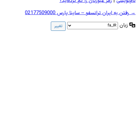
نام‌نویسی
|
رمز عبورتان را گم کرده‌اید؟
→ رفتن به ایران ترانسفو – ساینا پارس 02177509000
زبان